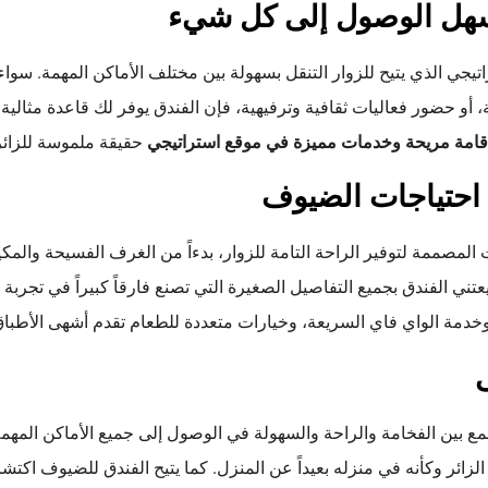
سهل الوصول إلى كل شيء
راتيجي الذي يتيح للزوار التنقل بسهولة بين مختلف الأماكن المهمة. سو
، أو حضور فعاليات ثقافية وترفيهية، فإن الفندق يوفر لك قاعدة مثالية ل
إقامة مريحة وخدمات مميزة في موقع استراتيجي
حقيقة ملموسة للزائر
احتياجات الضيوف
لمصممة لتوفير الراحة التامة للزوار، بدءاً من الغرف الفسيحة والمك
عتني الفندق بجميع التفاصيل الصغيرة التي تصنع فارقاً كبيراً في تجربة 
دمة الواي فاي السريعة، وخيارات متعددة للطعام تقدم أشهى الأطباق ا
ى
ع بين الفخامة والراحة والسهولة في الوصول إلى جميع الأماكن المهمة
زائر وكأنه في منزله بعيداً عن المنزل. كما يتيح الفندق للضيوف اكتشا