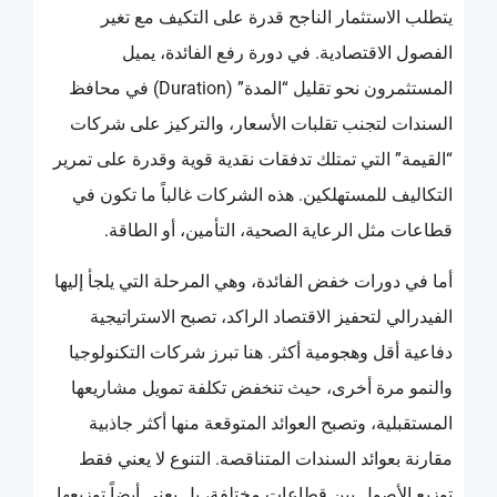
يتطلب الاستثمار الناجح قدرة على التكيف مع تغير
الفصول الاقتصادية. في دورة رفع الفائدة، يميل
المستثمرون نحو تقليل “المدة” (Duration) في محافظ
السندات لتجنب تقلبات الأسعار، والتركيز على شركات
“القيمة” التي تمتلك تدفقات نقدية قوية وقدرة على تمرير
التكاليف للمستهلكين. هذه الشركات غالباً ما تكون في
قطاعات مثل الرعاية الصحية، التأمين، أو الطاقة.
أما في دورات خفض الفائدة، وهي المرحلة التي يلجأ إليها
الفيدرالي لتحفيز الاقتصاد الراكد، تصبح الاستراتيجية
دفاعية أقل وهجومية أكثر. هنا تبرز شركات التكنولوجيا
والنمو مرة أخرى، حيث تنخفض تكلفة تمويل مشاريعها
المستقبلية، وتصبح العوائد المتوقعة منها أكثر جاذبية
مقارنة بعوائد السندات المتناقصة. التنوع لا يعني فقط
توزيع الأصول بين قطاعات مختلفة، بل يعني أيضاً توزيعها