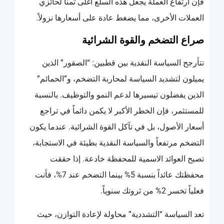
فإن ارتفاع العملة يجعل هذه السلع أغلى ثمناً لحائزي
العملات الأخرى، مما يضغط عادة على أسعارها نزولاً.
صراع التضخم والقوة الشرائية
تتأرجح السياسة النقدية بين قطبين: “الصقور” الذين
يميلون لتشديد السياسة لمحاربة التضخم، و”الحمائم”
الذين يفضلون تيسيرها لدعم النمو والتوظيف. بالنسبة
للمستثمر، فإن الخطر الأكبر لا يكمن دائماً في تراجع
أسعار الأصول، بل في تآكل القوة الشرائية. عندما يكون
التضخم مرتفعاً والسياسة النقدية بطيئة في الاستجابة،
تصبح العوائد الاسمية للمحفظة خادعة. إذا حققت
محفظتك عائداً بنسبة 5% بينما التضخم عند 7%، فأنت
فعلياً تخسر 2% من ثروتك سنوياً.
تعد السياسة “التشددية” محاولة لإعادة التوازن، حيث