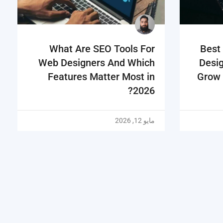
What Are SEO Tools For
Best
Web Designers And Which
Desi
Features Matter Most in
Grow 
2026?
مايو 12, 2026