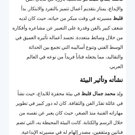
والإبداع، يمتاز بتقديم أعمال تتميز بالتفرد والابتكار. بدأ
قلبظ
مسيرته في وقت مبكر من حياته، حيث كان لديه
شغف كبير بالفن وقدرة على التعبير عن مشاعره وأفكاره
من خلال وسائط متعددة. تجسد أعماله تأثيره العميق في
الوسط الفني وتنوع أساليبه التي تجمع بين الحداثة
والتقاليد، مما يجعله فناناً فريداً من نوعه في العالم
العربي.
نشأته وتأثير البيئة
ولِد
محمد جمال قلبظ
في بيئة محفزة للابداع، حيث نشأ
في عائلة تقدّر الفن والثقافة. كان له دور كبير في تطوير
مهاراته الفنية منذ الصغر، حيث كان يعبر عن نفسه من
خلال الرسم والكتابة. كانت البيئة المحيطة به، التي تضم
فنانين ومثقفين، مصدر إلهام له في مسيرته الإبداعية.