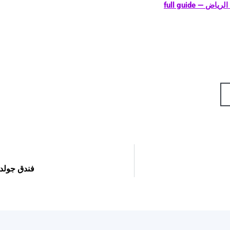
 — full guide
فندق جولدن