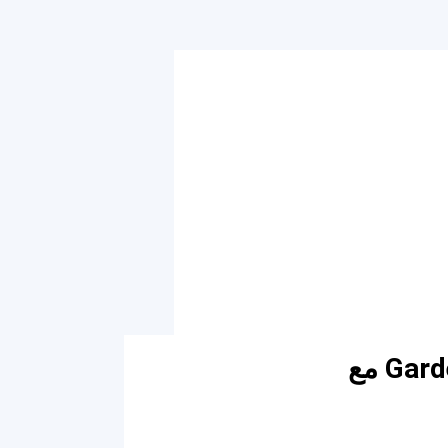
استمتع بإقامة مميزة في فندق جاردن بلازا Garden Plaza Hotel مع