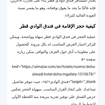
يختار المسافر فندق الوادي قطر بناءً على تجارب الآخرين،
فإنه غالبًا ما يجد ما يفوق توقعاته، وهو ما يفسر نسبة
العودة العالية للنزلاء.
كيفية حجز الإقامة في فندق الوادي قطر
عملية الحجز في فندق الوادي قطر سهلة وواضحة، ويمكن
للزائر اختيار العرض المناسب له بكل مرونة. للحصول
على معلومات أدق حول الغرف والتوافر، يمكن زيارة
صفحة <a
href=”https://almatar.com/en/hotels/rooms/doha-
alwadi-hotel-doha-mgallery-1010678/”
target=”_blank”>فندق الوادي</a>، حيث تتوفر تفاصيل
تساعدك على اتخاذ القرار المناسب. سهولة الحجز تعكس
حرص الفندق على توفير تجربة مريحة منذ اللحظة الأولى
للتخطيط للرحلة.