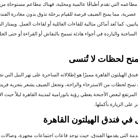
وع مطاعمه التي تقدم أطباقًا عالمية ومحلية، فهناك مطاعم مستوحاة م
 عصرية، مما يمنح الضيف فرصة للقيام برحلة تذوق بدون مغادرة الفند
ن، كما تُعد أماكن مثالية للقاءات العائلية أو لقاءات العمل. ويمتاز الف
لساخنة والباردة في أجواء هادئة تسمح بالنقاش أو القراءة أو حتى الج
تمنح لحظات لا تُنسى
دق الهيلتون القاهرة مميزًا هو إطلالاته الساحرة على نهر النيل التي تضي
تمنح لحظات من الاسترخاء والراحة، وتجعل الضيف يشعر بتجربة فريدة 
المرتفع لبعض الأجنحة يعطي رؤية بانورامية لمدينة القاهرة ليلاً حيث ا
 على الزيارة بأكملها.
 في فندق الهيلتون القاهرة
قدمة التي يقدمها الفندق، حيث توجد قاعات اجتماعات مجهزة، وصالات ك