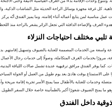
نة. وتتنوع وحدات الإقامة بدءًا من الغرف القياسية الأنيقة وحتى الأجنح
ية. كل غرفة مجهزة بوسائل الراحة الحديثة مثل الشاشات الذكية، وا
عمل مناسبة لمن يتابع أعماله أثناء إقامته. وما يميز الفندق أنّه يركز
ء الغرف والإضاءة الدافئة التي تجعل الزائر يشعر بالراحة منذ اللحظة
 تلبي مختلف احتياجات النزلاء
عة واسعة من الخدمات المصممة للعناية بالضيوف وتسهيل إقامتهم. بدء
عة، مرورًا بخدمات الغرف المتكاملة، وصولًا إلى خدمات رجال الأعمال
ت. كما يوفر الفندق مرافق ترفيهية عديدة تشمل صالات اللياقة البدنية
 على الاستمتاع بوقت هادئ بعد يوم طويل من العمل أو الجولة السياحية.
تصلة وخدمات للعناية بالأطفال مما يمنح الأسر تجربة إقامة مريحة وآم
 وهو ما يمنح الضيوف شعورًا أكبر بالطمأنينة خاصة خلال السفر الطويل.
وقية داخل الفندق