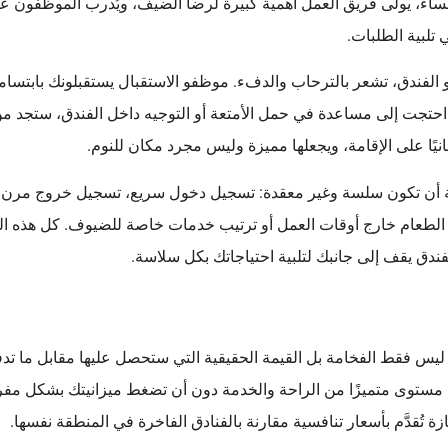
اء، يولى فريق العمل أهمية كبيرة لرضا الضيف، ويُدرب الموظفون على
تلبية الطلبات.
و الفندق، تشعر بالترحاب والدفء. موظفو الاستقبال يستقبلونك بابتس
 احتجت إلى مساعدة في حمل الأمتعة أو التوجيه داخل الفندق، ستجد من
انيًا على الإقامة، ويجعلها مميزة وليس مجرد مكان للنوم.
ية أن تكون سلسة وغير معقدة: تسجيل دخول سريع، تسجيل خروج مرن إ
 الطعام خارج أوقات العمل أو ترتيب خدمات خاصة للضيوف. كل هذه ا
فندق يقف إلى جانبك لتلبية احتياجاتك بكل سلاسة.
ار ليس فقط الفخامة بل القيمة الحقيقية التي ستحصل عليها مقابل ما تد
ع مستوى متميزًا من الراحة والخدمة دون أن تضغط ميزانيتك بشكل مفر
ة تُقدَّم بأسعار تنافسية مقارنة بالفنادق الفاخرة في المنطقة نفسها.