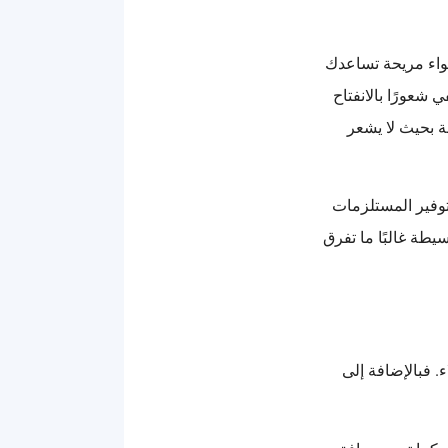
جواء مريحة تساعدك
 شعورًا بالانفتاح
فة بحيث لا يشعر
وتوفير المستلزمات
طة غالبًا ما تفرق
ء. فبالإضافة إلى