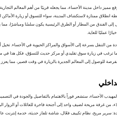
 مميز داخل مدينة الأحساء، مما يجعله قريبًا من أهم المعالم التجارية 
ة انطلاق ممتازة لاستكشاف المدينة، سواء للتسوق أو زيارة الأماكن الت
ل إلى الفندق من المطار أو الطرق الرئيسية يكون سلسًا ومباشرًا، مما ي
رًا عمليًا للغاية.
فادة من التنقل بسرعة إلى الأسواق والمراكز الحيوية في الأحساء. تخيل 
ّما ترغب في زيارة سوق تقليدي أو مركز حديث للتسوّق، فكل هذا في م
لفرصة للوصول إلى المعالم الجديرة بالزيارة في وقت قصير، مما يعزز تج
داخلي
هيدب الأحساء، ستشعر فوراً بالاهتمام بالتفاصيل والجودة في التصميم
اء، من غرفة مريحة لضيف واحد إلى أجنحة فاخرة للعائلات أو الزوار الر
ة: سرير مريح، نظام تكييف فعّال، شاشة تلفاز حديثة، خدمة إنترنت عا