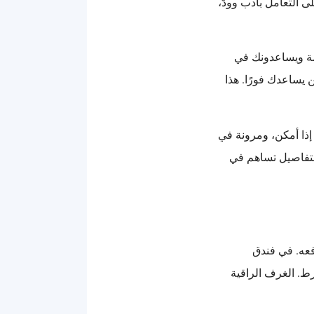
 التعامل بأدب وودّ،
امة ويساعدونك في
 يساعدك فورًا. هذا
ذا أمكن، ومرونة في
لتفاصيل تساهم في
فعه. في فندق
ط. الغرف الراقية