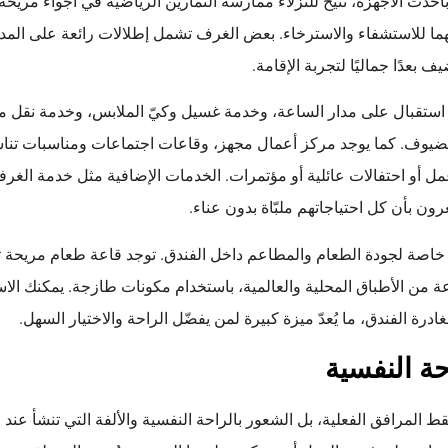
حدث الأجهزة، تتيح للنزلاء ممارسة التمارين الرياضية في أجواء مريحة
ا للاستشفاء والاسترخاء. بعض الغرف تشمل إطلالات رائعة على المدي
 بعدًا جماليًا لتجربة الإقامة.
ات استقبال على مدار الساعة، وخدمة غسيل وكيّ الملابس، وخدمة نقل م
لضيوف. كما يوجد مركز أعمال مجهز، وقاعات اجتماعات ومناسبات تنا
ل أو احتفالات عائلية أو مؤتمرات. الخدمات الإضافية مثل خدمة الغرف
ون بأن كل احتياجاتهم ملبّاة بدون عناء.
خاصة لجودة الطعام والمطاعم داخل الفندق. توجد قاعة طعام مريحة ت
عة من الأطباق المحلية والعالمية، باستخدام مكونات طازجة. يمكنك الا
درة الفندق، ما يُعدّ ميزة كبيرة لمن يفضّل الراحة والاختيار السهل.
ة النفسية
 المرافق الفعلية، بل الشعور بالراحة النفسية والألفة التي تنشأ عند