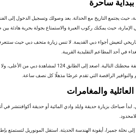
ر ببداية ساحرة
ة، حيث يجتمع التاريخ مع الحداثة. بعد وصولك وتسجيل الدخول إلى الف
 الإمارة، حيث يمكنك ركوب العبرة والاستمتاع بجولة بحرية هادئة بين 
تاريخي لتعيش أجواء دبي القديمة. لا تنس زيارة متحف دبي حيث ستتعر
اء في أحد المطاعم التقليدية القريبة.
مع حلول المساء، سيكون برج خليفة محطتك التالية. اصعد إلى الطابق 124 لمش
النوافير الراقصة التي تقدم عرضًا مذهلًا كل نصف ساعة.
 العائلية والمغامرات
 ابدأ صباحك بزيارة حديقة وايلد وادي المائية أو حديقة أكوافنتشر في أ
لامحدود.
لى نخلة جميرا، أيقونة الهندسة الحديثة. استقل المونوريل لتستمتع بإطل