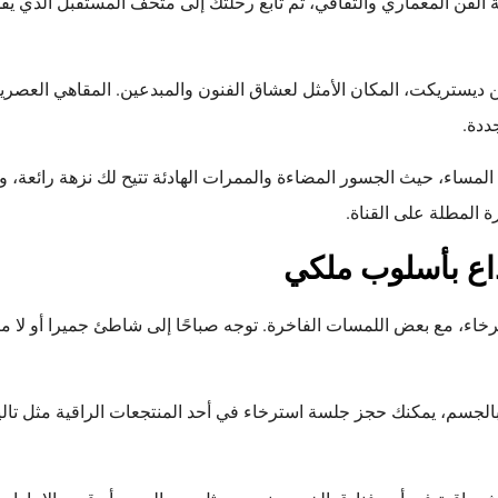
ونة الفن المعماري والثقافي، ثم تابع رحلتك إلى متحف المستقبل الذي ي
ين ديستريكت، المكان الأمثل لعشاق الفنون والمبدعين. المقاهي العصر
ددة.
ي المساء، حيث الجسور المضاءة والممرات الهادئة تتيح لك نزهة رائعة،
 المطلة على القناة.
داع بأسلوب ملكي
اء، مع بعض اللمسات الفاخرة. توجه صباحًا إلى شاطئ جميرا أو لا مير
بالجسم، يمكنك حجز جلسة استرخاء في أحد المنتجعات الراقية مثل تال