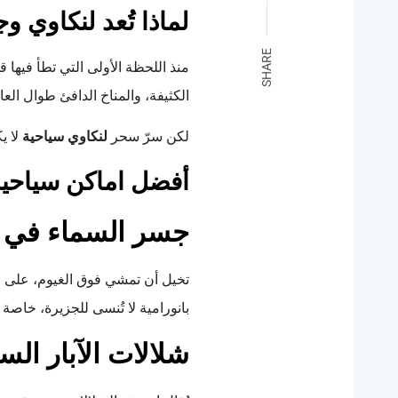
لماذا تُعد لنكاوي وج
SHARE
منذ اللحظة الأولى التي تطأ فيها قد
الكثيفة، والمناخ الدافئ طوال العا
لكن سرّ سحر
لنكاوي سياحية
لا ي
أفضل اماكن سياحية ف
جسر السماء في ل
بانورامية لا تُنسى للجزيرة، خاصة
شلالات الآبار الس