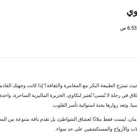
وي
6:53 ص
 تمتزج الطبيعة البكر مع المغامرة والثقافة؟ إذا كانت وجهتك القاد
ق في رحلة لا تُنسى! تُعتبر لنكاوي، الجزيرة الماليزية الساحرة، واحد
، وتعد زوارها بجنة استوائية تأسر القلوب.
دامان، ليست فقط ملاذًا لعشاق الشواطئ، بل تقدم باقة متنوعة من المغ
ائلات والأزواج والمستكشفين على حد سواء.