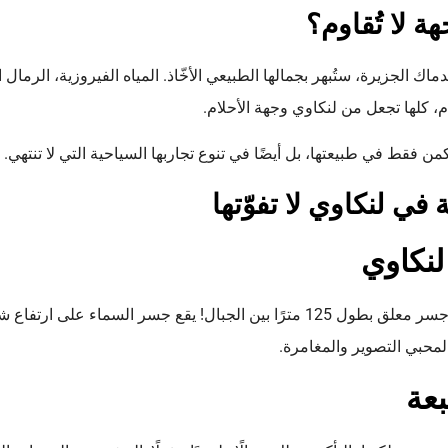
هة لا تُقاوم؟
ماك الجزيرة، ستُبهر بجمالها الطبيعي الأخّاذ. المياه الفيروزية، الرمال ا
م، كلها تجعل من لنكاوي وجهة الأحلام.
كمن فقط في طبيعتها، بل أيضًا في تنوع تجاربها السياحية التي لا تنتهي.
ي لنكاوي لا تفوّتها
نكاوي
تخيل أن تمشي فوق الغيوم، على جسر معلق بطول 125 مترًا بين الجبال! يقع جسر السما
 لمحبي التصوير والمغامرة.
بعة