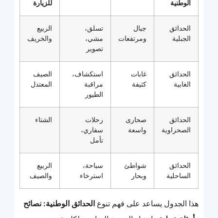
الوطنية
للزيارة
الحدائق
جبال
تسلق،
الربيع
الجبلية
ومرتفعات
مشي،
والخريف
تصوير
الحدائق
غابات
استكشاف،
الصيف
الغابية
كثيفة
مراقبة
المعتدل
الطيور
الحدائق
صحارى
رحلات
الشتاء
الصحراوية
واسعة
سفاري،
تأمل
الحدائق
شواطئ
سباحة،
الربيع
الساحلية
وبحار
استرخاء
والصيف
هذا الجدول يساعد على فهم تنوع
الحدائق الوطنية: نصائح