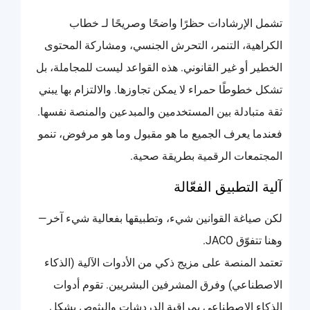
تشمل الإرشادات حظرًا واضحًا وصريحًا لـ خطاب
الكراهية، التنمر، التحرش الجنسي، ومشاركة المحتوى
الخطير أو غير القانوني. هذه القواعد ليست للمجاملة، بل
تشكل خطوطًا حمراء لا يمكن تجاوزها. والالتزام بها يبني
ثقة متبادلة بين المستخدمين والمبدعين والمنصة نفسها.
فعندما يعرف الجميع ما هو مقبول وما هو مرفوض، تنمو
المجتمعات الرقمية بطريقة صحية.
آلية التطبيق الفعّالة
لكن صياغة القوانين شيء، وتطبيقها بفعالية شيء آخر—
وهنا تتفوّق JACO.
تعتمد المنصة على مزيج ذكي من الأدوات الآلية (الذكاء
الاصطناعي) وفرق المشرفين البشريين. تقوم أدوات
الذكاء الاصطناعي بمراقبة الدردشات والبثوص بشكل